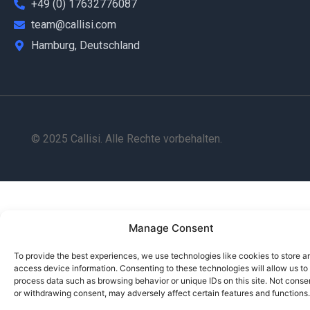
+49 (0) 17632776087
team@callisi.com
Hamburg, Deutschland
© 2025 Callisi. Alle Rechte vorbehalten.
Manage Consent
To provide the best experiences, we use technologies like cookies to store a
access device information. Consenting to these technologies will allow us to
process data such as browsing behavior or unique IDs on this site. Not conse
or withdrawing consent, may adversely affect certain features and functions.