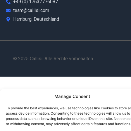
+49 (0) 17632776087
team@callisi.com
Hamburg, Deutschland
© 2025 Callisi. Alle Rechte vorbehalten.
Manage Consent
To provide the best experiences, we use technologies like cookies to store a
access device information. Consenting to these technologies will allow us to
process data such as browsing behavior or unique IDs on this site. Not conse
or withdrawing consent, may adversely affect certain features and functions.